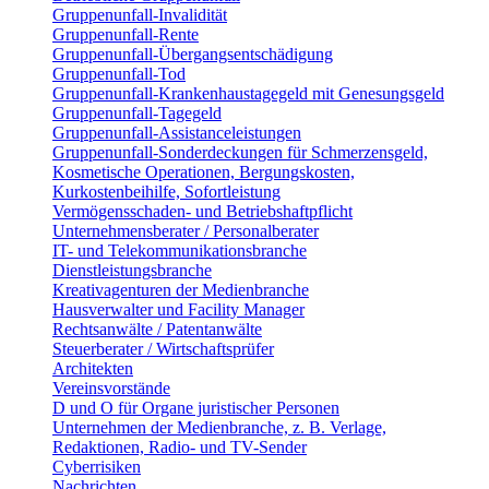
Gruppenunfall-Invalidität
Gruppenunfall-Rente
Gruppenunfall-Übergangsentschädigung
Gruppenunfall-Tod
Gruppenunfall-Krankenhaustagegeld mit Genesungsgeld
Gruppenunfall-Tagegeld
Gruppenunfall-Assistanceleistungen
Gruppenunfall-Sonderdeckungen für Schmerzensgeld,
Kosmetische Operationen, Bergungskosten,
Kurkostenbeihilfe, Sofortleistung
Vermögensschaden- und Betriebshaftpflicht
Unternehmensberater / Personalberater
IT- und Telekommunikationsbranche
Dienstleistungsbranche
Kreativagenturen der Medienbranche
Hausverwalter und Facility Manager
Rechtsanwälte / Patentanwälte
Steuerberater / Wirtschaftsprüfer
Architekten
Vereinsvorstände
D und O für Organe juristischer Personen
Unternehmen der Medienbranche, z. B. Verlage,
Redaktionen, Radio- und TV-Sender
Cyberrisiken
Nachrichten