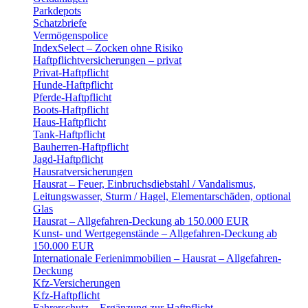
Parkdepots
Schatzbriefe
Vermögenspolice
IndexSelect – Zocken ohne Risiko
Haftpflichtversicherungen – privat
Privat-Haftpflicht
Hunde-Haftpflicht
Pferde-Haftpflicht
Boots-Haftpflicht
Haus-Haftpflicht
Tank-Haftpflicht
Bauherren-Haftpflicht
Jagd-Haftpflicht
Hausratversicherungen
Hausrat – Feuer, Einbruchsdiebstahl / Vandalismus,
Leitungswasser, Sturm / Hagel, Elementarschäden, optional
Glas
Hausrat – Allgefahren-Deckung ab 150.000 EUR
Kunst- und Wertgegenstände – Allgefahren-Deckung ab
150.000 EUR
Internationale Ferienimmobilien – Hausrat – Allgefahren-
Deckung
Kfz-Versicherungen
Kfz-Haftpflicht
Fahrerschutz – Ergänzung zur Haftpflicht