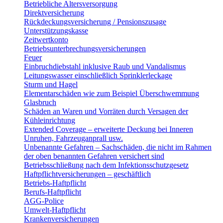
Betriebliche Altersversorgung
Direktversicherung
Rückdeckungsversicherung / Pensionszusage
Unterstützungskasse
Zeitwertkonto
Betriebsunterbrechungsversicherungen
Feuer
Einbruchdiebstahl inklusive Raub und Vandalismus
Leitungswasser einschließlich Sprinklerleckage
Sturm und Hagel
Elementarschäden wie zum Beispiel Überschwemmung
Glasbruch
Schäden an Waren und Vorräten durch Versagen der
Kühleinrichtung
Extended Coverage – erweiterte Deckung bei Inneren
Unruhen, Fahrzeuganprall usw.
Unbenannte Gefahren – Sachschäden, die nicht im Rahmen
der oben benannten Gefahren versichert sind
Betriebsschließung nach dem Infektionsschutzgesetz
Haftpflichtversicherungen – geschäftlich
Betriebs-Haftpflicht
Berufs-Haftpflicht
AGG-Police
Umwelt-Haftpflicht
Krankenversicherungen