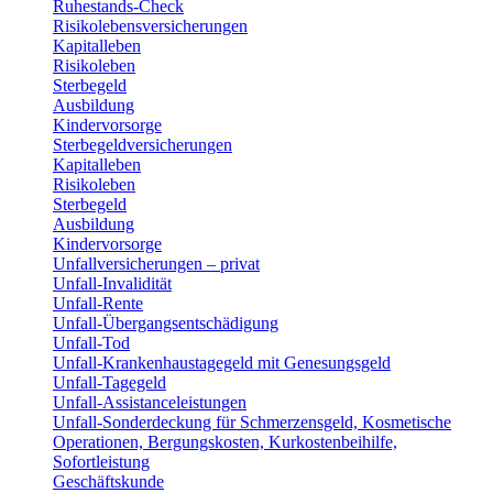
Ruhestands-Check
Risikolebensversicherungen
Kapitalleben
Risikoleben
Sterbegeld
Ausbildung
Kindervorsorge
Sterbegeldversicherungen
Kapitalleben
Risikoleben
Sterbegeld
Ausbildung
Kindervorsorge
Unfallversicherungen – privat
Unfall-Invalidität
Unfall-Rente
Unfall-Übergangsentschädigung
Unfall-Tod
Unfall-Krankenhaustagegeld mit Genesungsgeld
Unfall-Tagegeld
Unfall-Assistanceleistungen
Unfall-Sonderdeckung für Schmerzensgeld, Kosmetische
Operationen, Bergungskosten, Kurkostenbeihilfe,
Sofortleistung
Geschäftskunde