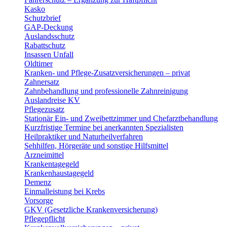
Kasko
Schutzbrief
GAP-Deckung
Auslandsschutz
Rabattschutz
Insassen Unfall
Oldtimer
Kranken- und Pflege-Zusatzversicherungen – privat
Zahnersatz
Zahnbehandlung und professionelle Zahnreinigung
Auslandreise KV
Pflegezusatz
Stationär Ein- und Zweibettzimmer und Chefarztbehandlung
Kurzfristige Termine bei anerkannten Spezialisten
Heilpraktiker und Naturheilverfahren
Sehhilfen, Hörgeräte und sonstige Hilfsmittel
Arzneimittel
Krankentagegeld
Krankenhaustagegeld
Demenz
Einmalleistung bei Krebs
Vorsorge
GKV (Gesetzliche Krankenversicherung)
Pflegepflicht