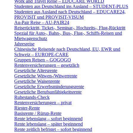
Work and Travel Reise – EDUCARE WORLD
Studenten aus Deutschland ins Ausland – STUDENT-PLUS
Studenten aus Ausland nach Deutschland – EDUCARE24,
PROVISIT und PROVISIT-VISUM
Au-Pair Reise – AU-PAIR24
Reiserücktritt, Ticket-, Seminar-, Hochzeits-, Flug-Rücktritt
Spezial für Auto-, Bahn-, Bus-, Flug-, Schiffs-Reisen und
Mietwagenschutz
Jahresreise
Chinesische Reisende nach Deutschland, EU, EWR und
Schweiz – EUROPE-CARE
Gruppen Reisen – GOGOGO
Rentenversicherungen – gesetzlich
Gesetzliche Altersrente
Gesetzliche Witwen-/Witwerrente
Gesetzliche Waisenrente
Gesetzliche Erwerbsminderungsrente
Gesetzliche Berufsunfähigkeitsrente
Ruhestands-Check
Rentenversicherungen – privat
Riester-Rente
Basisrente / Rürup-Rente
Rente lebenslang – sofort beginnend
Rente lebenslang – später beginnend
Rente zeitlich befristet – sofort beginnend